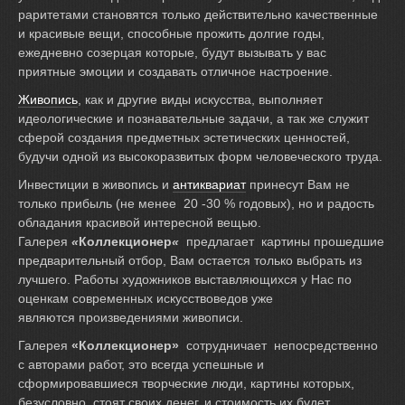
раритетами становятся только действительно качественные
и красивые вещи, способные прожить долгие годы,
ежедневно созерцая которые, будут вызывать у вас
приятные эмоции и создавать отличное настроение.
Живопись
, как и другие виды искусства, выполняет
идеологические и познавательные задачи, а так же служит
сферой создания предметных эстетических ценностей,
будучи одной из высокоразвитых форм человеческого труда.
Инвестиции в живопись и
антиквариат
принесут Вам не
только прибыль (не менее 20 -30 % годовых), но и радость
обладания красивой интересной вещью.
Галерея
«
Коллекционер
«
предлагает картины прошедшие
предварительный отбор, Вам остается только выбрать из
лучшего. Работы художников выставляющихся у Нас по
оценкам современных искусствоведов уже
являются произведениями живописи.
Галерея
«Коллекционер»
сотрудничает непосредственно
с авторами работ, это всегда успешные и
сформировавшиеся творческие люди, картины которых,
безусловно, стоят своих денег, и стоимость их будет