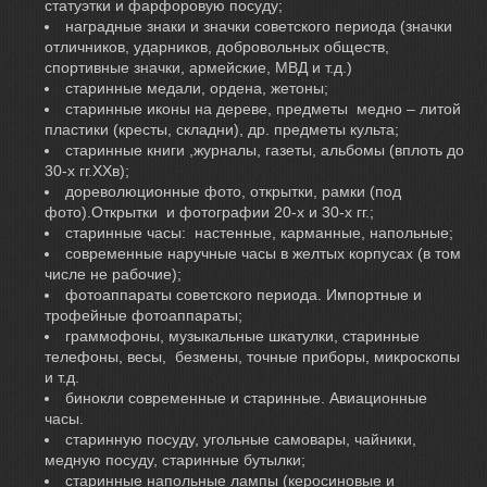
статуэтки и фарфоровую посуду;
наградные знаки и значки советского периода (значки
отличников, ударников, добровольных обществ,
спортивные значки, армейские, МВД и т.д.)
старинные медали, ордена, жетоны;
старинные иконы на дереве, предметы медно – литой
пластики (кресты, складни), др. предметы культа;
старинные книги ,журналы, газеты, альбомы (вплоть до
30-х гг.ХХв);
дореволюционные фото, открытки, рамки (под
фото).Открытки и фотографии 20-х и 30-х гг.;
старинные часы: настенные, карманные, напольные;
современные наручные часы в желтых корпусах (в том
числе не рабочие);
фотоаппараты советского периода. Импортные и
трофейные фотоаппараты;
граммофоны, музыкальные шкатулки, старинные
телефоны, весы, безмены, точные приборы, микроскопы
и т.д.
бинокли современные и старинные. Авиационные
часы.
старинную посуду, угольные самовары, чайники,
медную посуду, старинные бутылки;
старинные напольные лампы (керосиновые и