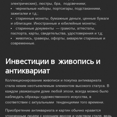
электрические), люстры, бра, подсвечники;
чернильные наборы, портсигары, подстаканники,
зажигалки и т.д.;
старинные монеты, бумажные деньги, ценные бумаги
и облигации. Иностранные и юбилейные монеты;
старинные документы — грамоты, аттестаты,
паспорта, карты, свидетельства, удостоверения и т.д;
живопись, гравюры, офорты, акварели старинные и
современные.
Инвестиции в живопись и
антиквариат
Коллекционирование живописи и покупка антиквариата
стала неким неотъемлемым элементом высокого статуса. В
каждом уважающем доме любой эпохи, всегда можно было
наблюдать образцы художественного искусства, в
соответствии с актуальными тенденциями того времени.
Приобретение антиквариата и картин обычно нравится
утонченным людям с хорошим вкусом и чувством стиля, ведь