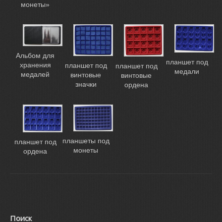
монеты»
Альбом для
планшет под
хранения
планшет под
планшет под
медали
медалей
винтовые
винтовые
значки
ордена
планшеты под
планшет под
монеты
ордена
Поиск